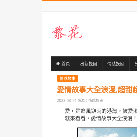
首頁
出轨挽回
情感挽回
情感故事
愛情故事大全浪漫,超甜
2023-03-14
來源：情感故事
愛，是遮風避雨的港灣，被愛
就來看看，愛情故事大全浪漫