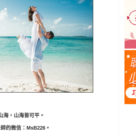
山海，山海皆可平。
師的微信：MsB226。