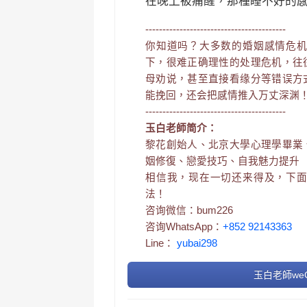
在晚上被痛醒，那種睡不好的
-----------------------------------------
你知道吗？大多数的婚姻感情危
下，很难正确理性的处理危机，往
母劝说，甚至直接看缘分等错误方
能挽回，还会把感情推入万丈深渊
-----------------------------------------
玉白老師简介：
黎花創始人、北京大學心理學畢業
姻修復、戀愛技巧、自我魅力提升
相信我，现在一切还来得及，下
法！
咨询微信：bum226
咨询WhatsApp：
+852 92143363
Line：
yubai298
玉白老師weC