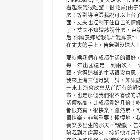
Mike,Dancy向丈夫走來，M
看起來我很吃驚，很诧异(由于
麼！等到導演跟我說可以上台
面，丈夫也控制不住自己的情
了，丈夫不知道該說什麼，東說
后"你願意嫁給我嗎""我願意
在丈夫的手上，告急到沒送人
那時候我們在成都生活的很好
每一年出國還是一到兩次，一
頸，覚得這様的生活很沒意思
我來上海三個月試一試，如果
一來上海會放棄从前所有的舒
市，也是那個我們很不喜歡的城
活價格高，比成都貴好几倍！
都很充實，很快楽，雖然累，
很快楽，非常重要！慢慢地，
養楽多出生的那天，"激動、告
陪我到產房裏來。接近快產月