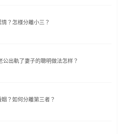
感情？怎様分離小三？
,老公出軌了妻子的聰明做法怎样？
婚姻？如何分離第三者？