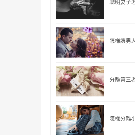
聰明妻子
怎様讓男
分離第三
怎様分離小