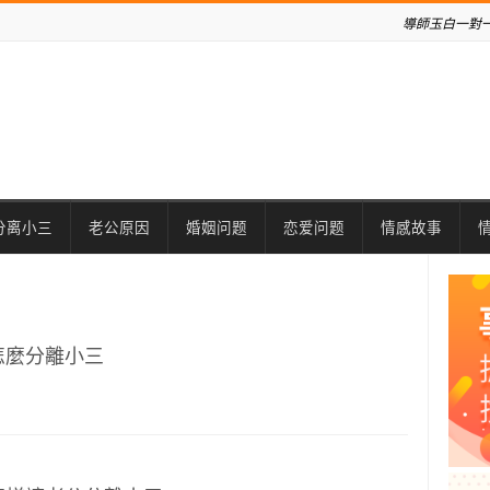
導師玉白一對一咨
分离小三
老公原因
婚姻问题
恋爱问题
情感故事
怎麼分離小三