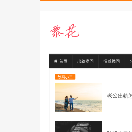
首页
出轨挽回
情感挽回
分离小三
老公出軌