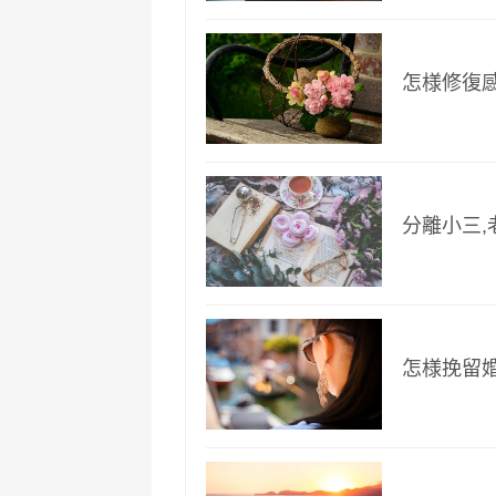
怎様修復
分離小三
怎様挽留