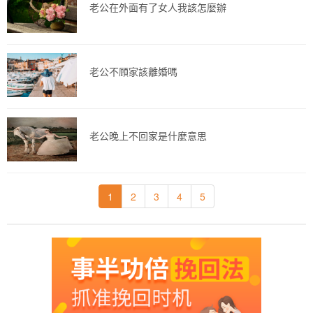
老公在外面有了女人我該怎麼辦
老公不頋家該離婚嗎
老公晚上不回家是什麼意思
1
2
3
4
5