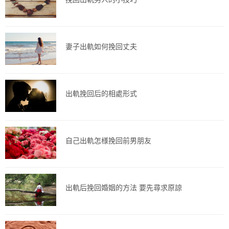
妻子出軌如何挽回丈夫
出軌挽回后的相處形式
自己出軌怎様挽回前男朋友
出軌后挽回婚姻的方法 要先尋求原諒