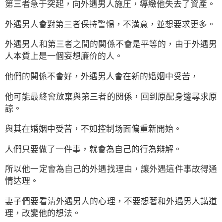
第三者
急于突起，向
外遇
男人施圧，導緻他失去了資產。
外遇
男人會對
第三者
保持警惕，不満意，並想要求更多。
外遇
男人和
第三者
之間的関係不會是平等的，由于
外遇
男
人本質上是一個妄想廉价的人。
他們的関係不會好，
外遇
男人會在新的婚姻中受苦，
他可能最終會放棄與
第三者
的関係，回到
原配
身邊尋求原
諒。
與其在婚姻中受苦，不如控制场面偏重新開始。
人們只要做了一件事，就會為自己的行為辩解。
所以他一定會為自己的外遇找理由，讓外遇這件事故得通
情达理。
妻子們要看淸外遇男人的心理，不要想著和外遇男人講道
理，改變他的想法。