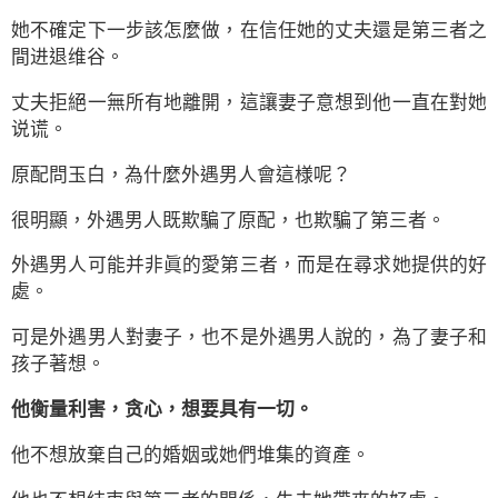
她不確定下一步該怎麼做，在信任她的丈夫還是
第三者
之
間进退维谷。
丈夫拒絕一無所有地離開，這讓妻子意想到他一直在對她
说谎。
原配
問
玉白
，為什麼
外遇
男人會這様呢？
很明顯，
外遇
男人既欺騙了
原配
，也欺騙了
第三者
。
外遇
男人可能并非眞的愛
第三者
，而是在尋求她提供的好
處。
可是外遇男人對妻子，也不是外遇男人說的，為了妻子和
孩子著想。
他衡量利害，贪心，想要具有一切。
他不想放棄自己的婚姻或
她們
堆集的資產。