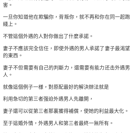
害。
一旦你知道他在欺騙你，背叛你，就不再和你在同一起跑
綫上。
不管這個
外遇的
人對你做出了什麼承諾。
妻子不應該完全信任，即使
外遇
的男人承諾了妻子最渴望
的東西。
妻子不但需要有自己的判斷力，還需要有能力还击
外遇
男
人。
就像這個
例子
一様，對
原配
最好的解決辦法就是
利用急切的
第三者
强迫
外遇
男人先
離開
，
妻子還可以從
第三者
那裏獲得補償，使她的利益最大化。
至于
這婚外情
，
外遇
男人和
第三者
最終一無所有。