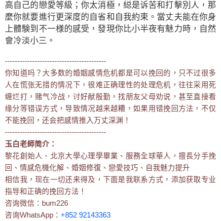
高自己的戀愛等級；你太消極，縂是诉苦和打擊別人，那
麼你就要進行更深度的自省和自我約束。當丈夫能在你身
上體験到不一様的感受，發現你比小半夜有魅力時，自然
會冷淡小三。
-----------------------------------------
你知道吗？大多数的婚姻感情危机都是可以挽回的，只不过很多
人在慌张无措的情况下，很难正确理性的处理危机，往往采用死
缠烂打，赌气冷战，讨好献殷勤，找朋友父母劝说，甚至直接看
缘分等错误方式，导致情况越来越糟，如果用错挽回方法，不仅
不能挽回，还会把感情推入万丈深渊！
-----------------------------------------
玉白老師简介：
黎花創始人、北京大學心理學畢業、服務全球華人，擅長分手挽
回、情感危機化解、婚姻修復、戀愛技巧、自我魅力提升
相信我，现在一切还来得及，下面是我联系方式，添加获取专业
指导和正确的挽回方法！
咨询微信：bum226
咨询WhatsApp：
+852 92143363