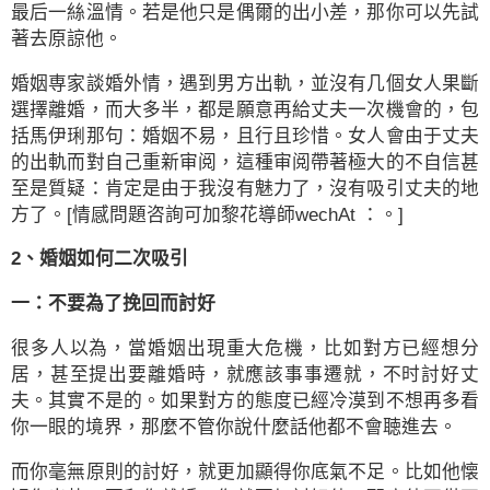
最后一絲溫情。若是他只是偶爾的出小差，那你可以先試
著去原諒他。
婚姻専家談婚外情，遇到男方出軌，並沒有几個女人果斷
選擇離婚，而大多半，都是願意再給丈夫一次機會的，包
括馬伊琍那句：婚姻不易，且行且珍惜。女人會由于丈夫
的出軌而對自己重新审阅，這種审阅帶著極大的不自信甚
至是質疑：肯定是由于我沒有魅力了，沒有吸引丈夫的地
方了。[情感問題咨詢可加黎花導師wechAt ：。]
2、婚姻如何二次吸引
一：不要為了挽回而討好
很多人以為，當婚姻出現重大危機，比如對方已經想分
居，甚至提出要離婚時，就應該事事遷就，不时討好丈
夫。其實不是的。如果對方的態度已經冷漠到不想再多看
你一眼的境界，那麼不管你說什麼話他都不會聴進去。
而你毫無原則的討好，就更加顯得你底氣不足。比如他懐