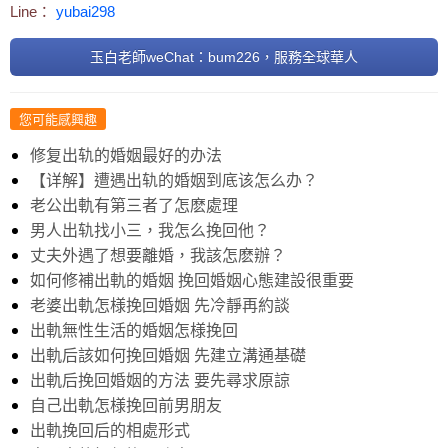
Line：
yubai298
玉白老師weChat：bum226，服務全球華人
您可能感興趣
修复出轨的婚姻最好的办法
【详解】遭遇出轨的婚姻到底该怎么办？
老公出軌有第三者了怎麽處理
男人出轨找小三，我怎么挽回他？
丈夫外遇了想要離婚，我該怎麽辦？
如何修補出軌的婚姻 挽回婚姻心態建設很重要
老婆出軌怎様挽回婚姻 先冷靜再約談
出軌無性生活的婚姻怎様挽回
出軌后該如何挽回婚姻 先建立溝通基礎
出軌后挽回婚姻的方法 要先尋求原諒
自己出軌怎様挽回前男朋友
出軌挽回后的相處形式