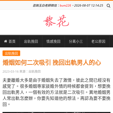
咨詢玉白老師微信：
bum226
，2026-08-07 12:14:25
首頁
出轨挽回
情感挽回
分离小三
老公原因
出轨挽回
婚姻如何二次吸引 挽回出軌男人的心
2023-03-16
來源：出轨挽回
夫妻離婚大多是由于婚姻失去了激情，彼此之間已經沒有
感覚了。很多婚姻専家談婚外情的時候都會提到，想要挽
回出軌男人，一個有效的方法就是二次吸引。異地婚姻男
人常出軌怎麼辦，你要先知道他的想法，再認為要不要挽
回。