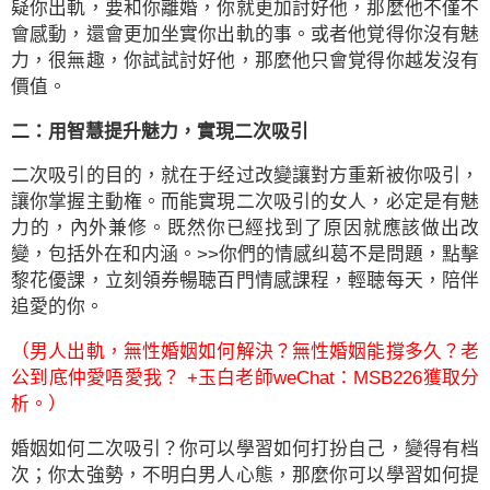
疑你出軌，要和你離婚，你就更加討好他，那麼他不僅不
會感動，還會更加坐實你出軌的事。或者他覚得你沒有魅
力，很無趣，你試試討好他，那麼他只會覚得你越发沒有
價值。
二：用智慧提升魅力，實現二次吸引
二次吸引的目的，就在于经过改變讓對方重新被你吸引，
讓你掌握主動権。而能實現二次吸引的女人，必定是有魅
力的，內外兼修。既然你已經找到了原因就應該做出改
變，包括外在和内涵。>>你們的情感纠葛不是問題，點擊
黎花優課，立刻領券暢聴百門情感課程，輕聴每天，陪伴
追愛的你。
（男人出軌，無性婚姻如何解決？無性婚姻能撐多久？老
公到底仲愛唔愛我？ +玉白老師weChat：MSB226獲取分
析。）
婚姻如何二次吸引？你可以學習如何打扮自己，變得有档
次；你太強勢，不明白男人心態，那麼你可以學習如何提