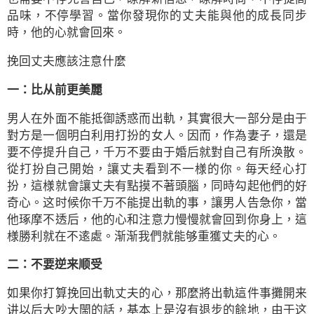
品味，不停學習。當你發現你的丈夫能與他的成長同步
時，他的心就會回來。
挽回丈夫應該注意什麼
一：比从前更美麗
男人在外面不能抵御誘惑而出軌，其實很大一部分是由于
對方是一個明白利用打扮的女人。因而，作為妻子，還是
要不停提升自己，千万不要由于婚后就對自己有所涣散。
從打扮自己開始，讓丈夫看到不一様的你。毎天经心打
扮，這様就會讓丈夫有點摸不著頭腦，同時勾起他們的好
奇心。这时候你千万不能提出軌的事，讓男人告急你，當
他琢摩不透后，他的心和注意力慢慢就會回到你身上，這
様勝利就在不逺處。渐渐我們就能够重獲丈夫的心。
二：不要逆来顺受
如果你打算挽回出軌丈夫的心，那麼將出軌這件事攤開来
讲以后大吵大閙的話，基本上是沒有退步的餘地，由于这