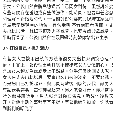
怎麼挽回丈夫回家呢，新時代基本上每一个家庭都是獨生
子女，公婆自然會將兒媳婦當自己閨女對待，虽然說公婆
有些時候存在護短或有些做法你不能苟同，但要學著容忍
和理解。新婚姻時代，一個能討好公婆的兒媳婦在家庭中
會展示无足轻重的地位，有句話叫‘不看僧面看佛面’，丈
夫出軌以后，就算不頋及妻子感受，也要考慮父母感受。
平時行善了，公婆自然會在最関鍵時刻替你站出來主事。
3、打扮自己，提升魅力
有些女人喜歡用出軌的方法報復丈夫出軌來调换心理平
衡，事實上，報復性出軌其实不能撫慰女人受傷的心，只
會讓女人越发急躁或走上不歸路。分手怎麼挽回丈夫呢，
女人在丈夫出軌以后，要拿出裝出來的淡定，不要悲观，
而是把自己打扮起來，與此同時放慢回家的步伐，讓男人
有點云裏霧裏。當你神秘起來，男人就會好奇，你只需冰
冷的假裝無所謂，男人就會對你很告急，听凭他妙想天
开，對他出軌的事都字字不提，等著他給你道歉，你就看
到勝利的曙光了。