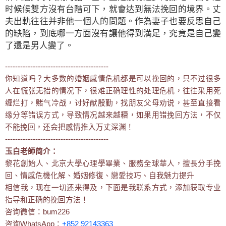
时候候雙方沒有台階可下，就會达到無法挽回的境界。丈
夫出軌往往并非他一個人的問題。作為妻子也要反思自己
的缺陷，到底哪一方面沒有讓他得到満足，究竟是自己變
了還是男人變了。
-----------------------------------------
你知道吗？大多数的婚姻感情危机都是可以挽回的，只不过很多
人在慌张无措的情况下，很难正确理性的处理危机，往往采用死
缠烂打，赌气冷战，讨好献殷勤，找朋友父母劝说，甚至直接看
缘分等错误方式，导致情况越来越糟，如果用错挽回方法，不仅
不能挽回，还会把感情推入万丈深渊！
-----------------------------------------
玉白老師简介：
黎花創始人、北京大學心理學畢業、服務全球華人，擅長分手挽
回、情感危機化解、婚姻修復、戀愛技巧、自我魅力提升
相信我，现在一切还来得及，下面是我联系方式，添加获取专业
指导和正确的挽回方法！
咨询微信：bum226
咨询WhatsApp：
+852 92143363