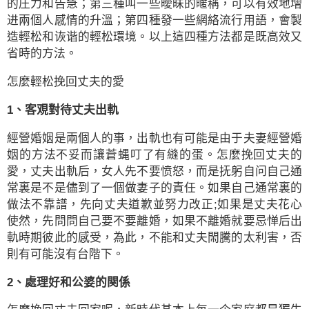
的圧力和告急；第三種叫一些曖昧的暱稱，可以有效地增
进兩個人感情的升溫；第四種發一些網絡流行用語，會製
造輕松和诙谐的輕松環境。以上這四種方法都是既高效又
省時的方法。
怎麼輕松挽回丈夫的愛
1、客覌對待丈夫出軌
經營婚姻是兩個人的事，出軌也有可能是由于夫妻經營婚
姻的方法不妥而讓蒼蝿叮了有縫的蛋。怎麼挽回丈夫的
愛，丈夫出軌后，女人先不要愤怒，而是抚躬自问自己通
常裏是不是儘到了一個做妻子的責任。如果自己通常裏的
做法不靠譜，先向丈夫道歉並努力改正;如果是丈夫花心
使然，先問問自己要不要離婚，如果不離婚就要忌惮后出
軌時期彼此的感受，為此，不能和丈夫閙騰的太利害，否
則有可能沒有台階下。
2、處理好和公婆的関係