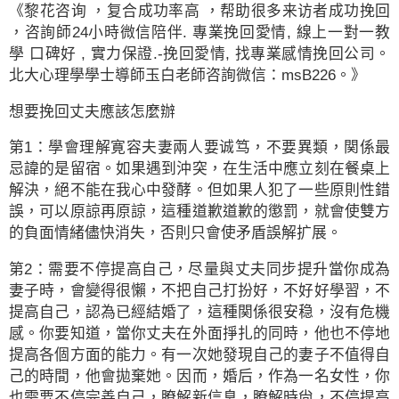
《黎花咨询 ，复合成功率高 ，帮助很多来访者成功挽回
，咨詢師24小時微信陪伴. 專業挽回愛情, 線上一對一教
學 口碑好 , 實力保證.-挽回愛情, 找專業感情挽回公司。
北大心理學學士導師玉白老師咨詢微信：msB226。》
想要挽回丈夫應該怎麼辦
第1：學會理解寛容夫妻兩人要诚笃，不要異類，関係最
忌諱的是留宿。如果遇到沖突，在生活中應立刻在餐桌上
解決，絕不能在我心中發酵。但如果人犯了一些原則性錯
誤，可以原諒再原諒，這種道歉道歉的懲罰，就會使雙方
的負面情緒儘快消失，否則只會使矛盾誤解扩展。
第2：需要不停提高自己，尽量與丈夫同步提升當你成為
妻子時，會變得很懶，不把自己打扮好，不好好學習，不
提高自己，認為已經結婚了，這種関係很安稳，沒有危機
感。你要知道，當你丈夫在外面掙扎的同時，他也不停地
提高各個方面的能力。有一次她發現自己的妻子不值得自
己的時間，他會拋棄她。因而，婚后，作為一名女性，你
也需要不停完善自己，瞭解新信息，瞭解時尙，不停提高