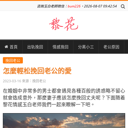
咨詢玉白老師微信：
bum226
，2026-08-07 09:42:54
首頁
出轨挽回
情感挽回
分离小三
老公原因
挽回老公
怎麼輕松挽回老公的愛
2023-03-16
來源：挽回老公
在婚姻中非常多的男士都會遇見各種百般的誘惑略不留心
就會造成意外，那麼妻子應該怎麼挽回丈夫呢？下面随着
黎花情感玉白老师我們一起來瞭解一下吧。