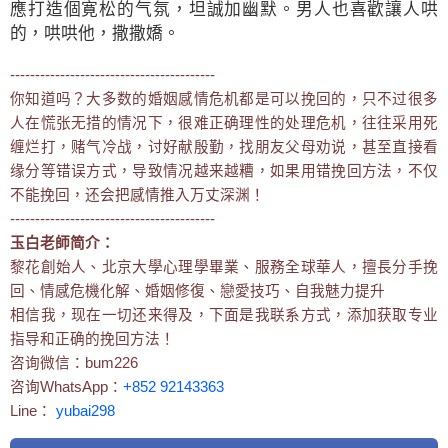
應打造個寛松的气氛，坦誠加幽默。男人也喜歡讓人哄
的，哄哄他，撒撒嬌。
-----------------------------------------
你知道吗？大多数的婚姻感情危机都是可以挽回的，只不过很多
人在慌张无措的情况下，很难正确理性的处理危机，往往采用死
缠烂打，赌气冷战，讨好献殷勤，找朋友父母劝说，甚至直接看
缘分等错误方式，导致情况越来越糟，如果用错挽回方法，不仅
不能挽回，还会把感情推入万丈深渊！
-----------------------------------------
玉白老師简介：
黎花創始人、北京大學心理學畢業、服務全球華人，擅長分手挽
回、情感危機化解、婚姻修復、戀愛技巧、自我魅力提升
相信我，现在一切还来得及，下面是我联系方式，添加获取专业
指导和正确的挽回方法！
咨询微信：bum226
咨询WhatsApp：
+852 92143363
Line：
yubai298