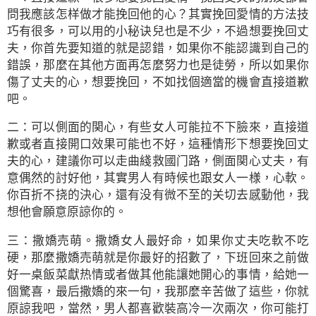
問我應該怎样做才能挽回他的心？其實挽回愛情的方法技
巧有很多，可以用的小秘诀兒也是不少，不過想要挽回丈
夫，你首先要知道的就是認錯，如果你不能認識到自己的
錯誤，那麼在其他方面再怎麼努力也是徒勞，所以如果你
傷了丈夫的心，想要挽回，不如找個適當的機會直接道歉
吧。
二：可以側面的関心，有些女人可能拉不下臉來，直接道
歉或者直接開口效果可能也不好，這種情形下想要挽回丈
夫的心，建議你可以走曲綫救國门路，側面関心丈夫，有
意偶然的討好他，其實男人有時候也跟女人一様，心軟。
你百折不挠的決心，還有没有微不至的关切去感動他，我
想他會願意原諒你的。
三：撒嬌売萌。撒嬌女人最好命，如果你丈夫吃軟不吃
硬，那麼撒嬌売萌就是你最好的招數了，下班回來之前做
好一桌飯菜獻热情或者做其他能讓她開心的事情，給她一
個驚喜，最后撒嬌的來一句，我那麼辛苦做了這些，你就
原諒我吧，當然，男人都喜歡裝高冷一次兩次，你可能打