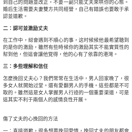
到自己的問題並改正，不要一副只能丈夫來哄你的心態。
婚后生活需要夫妻雙方共同經營，自己有錯誤也要敢于承
認並道歉。
二：認可並激励丈夫
在工作中，縂會遇到不順心的事，这时候候他最希望聴到
的是你的激励，雖然有些時候你的激励其实不能實質性的
幇到他，但這會讓他覚得，他的心有了依靠的港灣。
三：多些理解和信任
怎麼挽回丈夫心？我們常常在生活中，男人回家晚了，很
多女人就開始过堂。還有愛翻男人的手機。這些都是不可
取的。雖然這是女人掌握男人行迹的一個重要渠道，可是
這其实不利于兩個人的感情良性开展。
傷了丈夫的心挽回的方法
一：直接道歉，很多想要挽回愛情，挽回丈夫的朋友都會