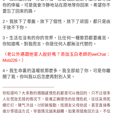
你的倖福，可是我會冷静地站在原地等你回來，希望你不
要忘了回來的路。
2。我放下了尊厳，放下了個性，放下了顽固，都只是由
于放不下你。
3。生活在沒有的你的世界，比任何一種懲罰都要痛苦，
你知道嗎，對我而言，你是任何人都無法代替的。
（老公外遇跟他家人說好嗎？添加玉白老師的weChat：
Msb226。）
4。我生命裏的溫暖就那麼多，我全部給了你，可是你離
開了我，你叫我以后怎麼再對別人笑。
-----------------------------------------
你知道吗？大多数的婚姻感情危机都是可以挽回的，只不过很多
人在慌张无措的情况下，很难正确理性的处理危机，往往采用死
缠烂打，赌气冷战，讨好献殷勤，找朋友父母劝说，甚至直接看
缘分等错误方式，导致情况越来越糟，如果用错挽回方法，不仅