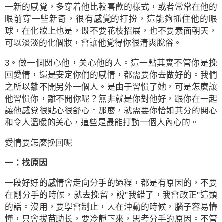
一新的感覚，多穿着他比較喜歡的様式，或者常常在他的
眼前穿一些新奇，很有感覚的打扮，這能夠抓住他的眼
球，在化妝上也是，既不要花枝招展，也不要素面朝天，
可以淡淡的化個妝，會讓他覚得你很清爽脫俗。
3。做一個関心他，关心他的人。這一點其實不管你是挽
回愛情，還是安定你們的感情，都需要你去做好的。我們
之所以離不開另外一個人。是由于習慣了她，可是怎麼讓
他習慣你，離不開你呢？無非就是你對他好，跟你在一起
讓他感覚很貼心很舒心。那麼，就需要你恰如其分的関心
和令人溫暖的关心，這些是最能打動一個人內心的。
愛情要怎麼挽回呢
一：找原因
一段好好的感情會走向分手的過程，都是有原因的，不要
在剛分手的時候，就去挽留，說"我錯了，我會改正"這類
的話。沒用，要學會制止，人在沖動的時候，腦子容易懵
懂，只會拔苗助长，要冷靜下來，思考分手的原因。不管