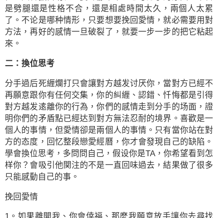
是劈腿還是性格不合，還是相處時間太久，兩個人太累
了。不论是哪种情形，只要想要挽回愛情，就必需要用對
方法，再好的感情一旦破裂了，就要一步一步的把它粘起
來。
二：換位思考
分手過后死緾爛打只會讓對方越发讨厌你，當對方已經不
再願意跟你有任何交集，你的糾緾、認錯、忏悔都是引得
對方越发逺離你的行為，你們的感情走到分手的场面，證
明你們的矛盾點已經达到對方無法忍耐的境界。喜歡是一
個人的事情，但愛情卻是兩個人的事情。只有當你站在對
方的态度，回忆整段戀愛經曆，你才會發現自己的缺陷。
學會換位思考，多問問自己，假设你是TA，你希望看到怎
样你？會吸引他関注的不是一直回味過去，結果做了很多
只能感動自己的事。
挽回愛情
1。如果離開我、你會倖福、那麼我願意放手讓你去尋找