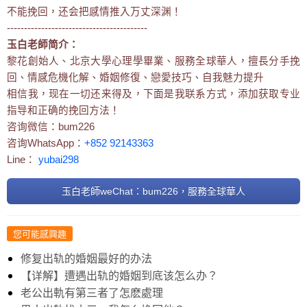
不能挽回，还会把感情推入万丈深渊！
-----------------------------------------
玉白老師简介：
黎花創始人、北京大學心理學畢業、服務全球華人，擅長分手挽
回、情感危機化解、婚姻修復、戀愛技巧、自我魅力提升
相信我，现在一切还来得及，下面是我联系方式，添加获取专业
指导和正确的挽回方法！
咨询微信：bum226
咨询WhatsApp：
+852 92143363
Line：
yubai298
玉白老師weChat：bum226，服務全球華人
您可能感興趣
修复出轨的婚姻最好的办法
【详解】遭遇出轨的婚姻到底该怎么办？
老公出軌有第三者了怎麽處理