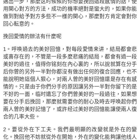
邁出一步，那麼这时候候的你想要挽回這段感情的話，使
用関心對方的方法，成功的機率絕對是蠻大的，如果你能
做到對給予對方多些不一様的関心，那麼對方肯定會對你
回心転意的。
挽回愛情的辦法有什麼呢
1。呼唤過去的美好回憶，對每段愛情来讲，結局都會悲
或喜存在的，不管是一段多麼悲痛的結局，都會有過一段
美好的過往，值得你铭刻在內心裏的，所以說就算在分手
后你曾的另外一半對你都沒有做出任何的復合回應，也不
能說明她這個人狠心，对兩人曾的美好回憶還是存在有感
情的。只是由于你們分手的原因讓另外一半對你留下的是
不好的一面，临时遺忘了你們曾美好的一段過往，如果想
要在分手后挽回，那麼就需要你的耐心及時去呼唤起你們
兩人曾的美好記憶了，或許经过美好的回憶能讓使兩人復
合的几率大些。
2。要從外在下工夫。我們最明顯的改變就是外在的變
化。挽回他不妨就從外在開始，外在的變化能夠讓他线人