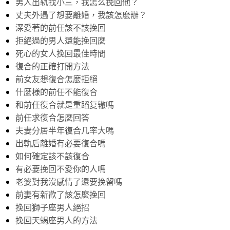
男人出轨找小三，我怎么挽回他？
丈夫外遇了想要離婚，我該怎麽辦？
深愛著的前任該不該挽回
拒絕過的男人還能挽回麼
死心的女人挽回最佳時間
復合的正確打開方法
前女友想復合怎麼拒絕
什麼様的前任不能復合
和前任復合就是重蹈复辙嗎
前任求復合怎麼回答
夫妻分居半年復合几率大嗎
出軌后離婚有必要復合嗎
如何確定該不該復合
有必要挽回不愛你的人嗎
老婆對我沒感情了還要挽留嗎
前妻有新歡了該怎麼挽回
挽回獅子座男人絕招
挽回天蝎座男人的方法