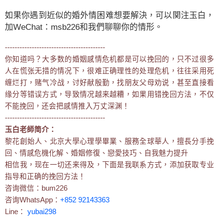
如果你遇到近似的婚外情困难想要解決，可以関注
玉白
，
加WeChat：msb226和我們聊聊你的情形。
-----------------------------------------
你知道吗？大多数的婚姻感情危机都是可以挽回的，只不过很多
人在慌张无措的情况下，很难正确理性的处理危机，往往采用死
缠烂打，赌气冷战，讨好献殷勤，找朋友父母劝说，甚至直接看
缘分等错误方式，导致情况越来越糟，如果用错挽回方法，不仅
不能挽回，还会把感情推入万丈深渊！
-----------------------------------------
玉白老師简介：
黎花創始人、北京大學心理學畢業、服務全球華人，擅長分手挽
回、情感危機化解、婚姻修復、戀愛技巧、自我魅力提升
相信我，现在一切还来得及，下面是我联系方式，添加获取专业
指导和正确的挽回方法！
咨询微信：bum226
咨询WhatsApp：
+852 92143363
Line：
yubai298