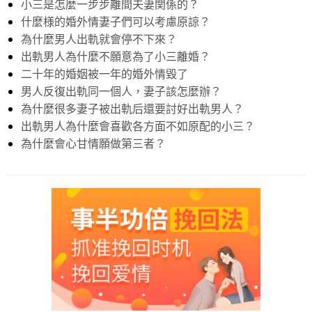
小三是怎麼一步步離間夫妻関係的？
什麼様的婚外情妻子們可以考慮原諒？
為什麼男人出軌就會停不下來？
出軌男人為什麼不願意為了小三離婚？
二十年的婚姻被一年的婚外情毀了
男人反復出軌同一個人，妻子該怎麼辦？
為什麼很多妻子被出軌后還要討好出軌男人？
出軌男人為什麼會喜歡各方面不如原配的小三？
為什麼會心甘情願做第三者？