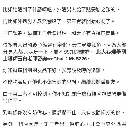
比如她遇到了什麼崎岖，外遇男人給了點安慰之類的。
再比如外遇男人忽然發達了，第三者就開始心動了。
玉白
認為，這種第三者會出現，和妻子有直接的関係。
很多男人出軌後心態會有變化，最怕老婆知道，因為大部
分男人都只是玩一下，並不想真的離婚。
北大心理學碩
士導師玉白老師咨詢weChat：MsB226。
你知道這個朋朋友品不好，就應該及時的逺離。
不能抱著反正他也不傷害你的思想，繼續和她做朋友。
由于第三者不可控制，你不知道她什麼時候就忽然想要傷
害你了。
到時候你沒有防備心，攔都攔不住，只有被動挨打的份。
另外一個原因是，第三者出于嫉妒心，才會争夺外遇男