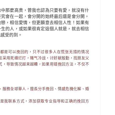
像中那麼高贵，曾我也認為只要有愛，就沒有什
終究會在一起，會分開的始終最后還是會分開，
地戀，相信愛情，但更願意去相信人性！如果有
一生的人，或如果很肯定這個人就是，就去相信
能感受的到。
机都是可以挽回的，只不过很多人在慌张无措的情况
往采用死缠烂打，赌气冷战，讨好献殷勤，找朋友父
式，导致情况越来越糟，如果用错挽回方法，不仅不
！
、服務全球華人，擅長分手挽回、情感危機化解、婚
面是我联系方式，添加获取专业指导和正确的挽回方