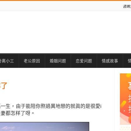
咨詢
分离小三
老公原因
婚姻问题
恋爱问题
情感故事
样了
一生，由于能陪你熬過異地戀的就眞的是很愛i
夫妻都怎样了呀。