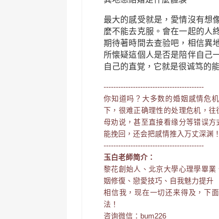
最大的感受就是，愛情沒有想
麼不能去克服。會在一起的人
期待著時間去查验吧，相信異
所懐疑這個人是否是陪伴自己
自己的直覚，它就是很诚笃的
-----------------------------------------
你知道吗？大多数的婚姻感情危
下，很难正确理性的处理危机，往
母劝说，甚至直接看缘分等错误方
能挽回，还会把感情推入万丈深渊
-----------------------------------------
玉白老師简介：
黎花創始人、北京大學心理學畢業
姻修復、戀愛技巧、自我魅力提升
相信我，现在一切还来得及，下
法！
咨询微信：bum226