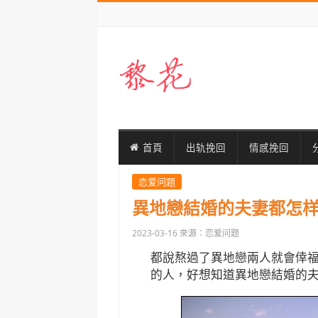
首頁
出轨挽回
情感挽回
恋爱问题
異地戀結婚的夫妻都怎
2023-03-16
來源：恋爱问题
都說熬過了異地戀兩人就會倖福
的人，好想知道異地戀結婚的