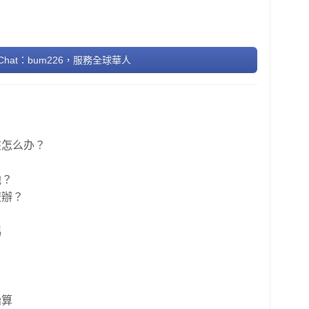
hat：bum226，服務全球華人
该怎么办？
他？
麽辦？
嗎
始算