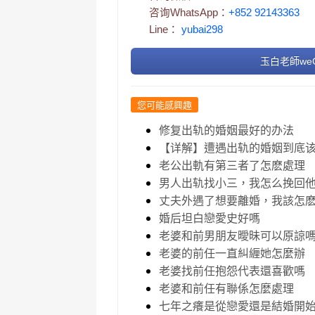
咨询WhatsApp：
+852 92143363
Line：
yubai298
玉白老師weC
您可能感興趣
修复出轨的婚姻最好的办法
【详解】遭遇出轨的婚姻到底
老公出軌有第三者了怎麽處理
男人出轨找小三，我怎么挽回
丈夫外遇了想要離婚，我該怎
婚后坦白戀愛史好嗎
老婆和前男朋友曖昧可以原諒
老婆的前任一直糾緾她怎麼辦
老婆找前任抱怨代表還喜歡嗎
老婆和前任有聯係怎麼處理
七年之癢是從戀愛還是結婚開