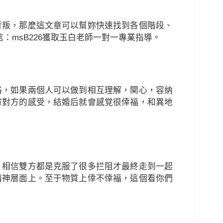
背叛，那麼這文章可以幫妳快速找到各個階段、
：msB226獲取玉白老師一對一專業指導。
格，如果兩個人可以做到相互理解，関心，容纳
慮對方的感受，結婚后就會感覚很倖福，和異地
。相信雙方都是克服了很多拦阻才最終走到一起
精神層面上。至于物質上倖不倖福，這個看你們