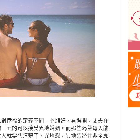
人對倖福的定義不同。心態好，看得開，丈夫在
當一面的可以接受異地婚姻。而那些渴望毎天能
女人就要想淸楚了，異地戀，異地結婚并非全靠