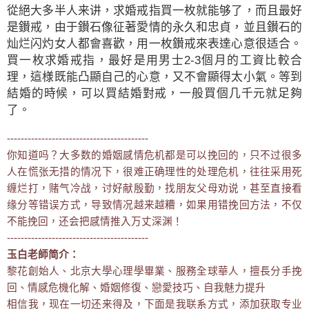
從絕大多半人来讲，求婚戒指買一枚就能够了，而且最好
是鑚戒，由于鑚石像征著愛情的永久和忠貞，並且鑚石的
灿烂闪灼女人都會喜歡，用一枚鑚戒來表達心意很适合。
買一枚求婚戒指，最好是用男士2-3個月的工資比較合
理，這様既能凸顯自己的心意，又不會顯得太小氣。等到
結婚的時候，可以買結婚對戒，一般買個几千元就足夠
了。
-----------------------------------------
你知道吗？大多数的婚姻感情危机都是可以挽回的，只不过很多
人在慌张无措的情况下，很难正确理性的处理危机，往往采用死
缠烂打，赌气冷战，讨好献殷勤，找朋友父母劝说，甚至直接看
缘分等错误方式，导致情况越来越糟，如果用错挽回方法，不仅
不能挽回，还会把感情推入万丈深渊！
-----------------------------------------
玉白老師简介：
黎花創始人、北京大學心理學畢業、服務全球華人，擅長分手挽
回、情感危機化解、婚姻修復、戀愛技巧、自我魅力提升
相信我，现在一切还来得及，下面是我联系方式，添加获取专业