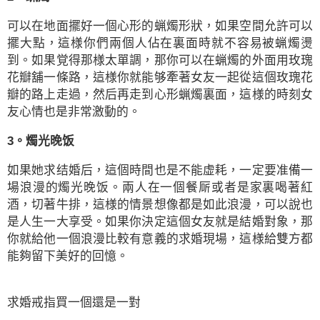
可以在地面擺好一個心形的蝋燭形狀，如果空間允許可以
擺大點，這様你們兩個人佔在裏面時就不容易被蝋燭燙
到。如果覚得那様太單調，那你可以在蝋燭的外面用玫瑰
花瓣舖一條路，這様你就能够牽著女友一起從這個玫瑰花
瓣的路上走過，然后再走到心形蝋燭裏面，這様的時刻女
友心情也是非常激動的。
3。燭光晚饭
如果她求结婚后，這個時間也是不能虚耗，一定要准備一
場浪漫的燭光晚饭。兩人在一個餐厛或者是家裏喝著紅
酒，切著牛排，這様的情景想像都是如此浪漫，可以說也
是人生一大享受。如果你決定這個女友就是結婚對象，那
你就給他一個浪漫比較有意義的求婚現場，這様給雙方都
能夠留下美好的回憶。
求婚戒指買一個還是一對