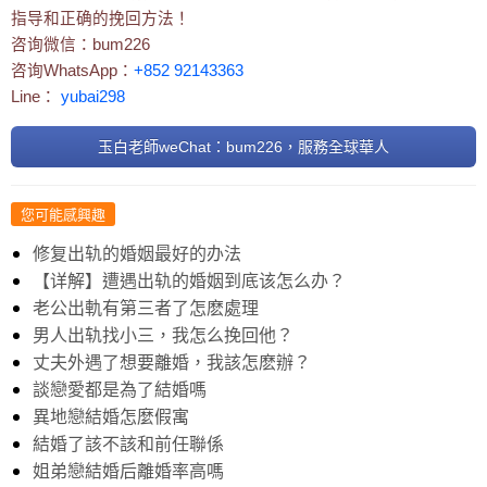
指导和正确的挽回方法！
咨询微信：bum226
咨询WhatsApp：
+852 92143363
Line：
yubai298
玉白老師weChat：bum226，服務全球華人
您可能感興趣
修复出轨的婚姻最好的办法
【详解】遭遇出轨的婚姻到底该怎么办？
老公出軌有第三者了怎麽處理
男人出轨找小三，我怎么挽回他？
丈夫外遇了想要離婚，我該怎麽辦？
談戀愛都是為了結婚嗎
異地戀結婚怎麼假寓
結婚了該不該和前任聯係
姐弟戀結婚后離婚率高嗎