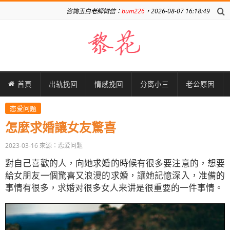
咨詢玉白老師微信：
bum226
，2026-08-07 16:18:49
首頁
出轨挽回
情感挽回
分离小三
老公原因
恋爱问题
怎麼求婚讓女友驚喜
2023-03-16
來源：恋爱问题
對自己喜歡的人，向她求婚的時候有很多要注意的，想要
給女朋友一個驚喜又浪漫的求婚，讓她記憶深入，准備的
事情有很多，求婚对很多女人来讲是很重要的一件事情。