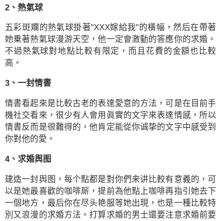
2、熱氣球
五彩斑斕的熱氣球掛著"XXX嫁給我"的橫幅，然后在帶著
她乗著熱氣球漫游天空，他一定會激動的答應你的求婚。
不過熱氣球對地點比較有限定，而且花費的金額也比較
高。
3、一封情書
情書看起來是比較古老的表達愛意的方法，可是在目前手
機社交看來，很少有人會用眞實的文字來表達情感，所以
情書反而是很難得的，他肯定能從你诚挚的文字中感受到
你對他的愛。
4、求婚舆图
建造一封舆图，每个點都是對你們来讲比較有意義的，可
以是她最喜歡的咖啡厛，提前為他點上咖啡再指引她去下
一個地方，最后你在尽头艳服等她出現，也是一種比較特
別又浪漫的求婚方法。打算求婚的男士還要注意求婚前要