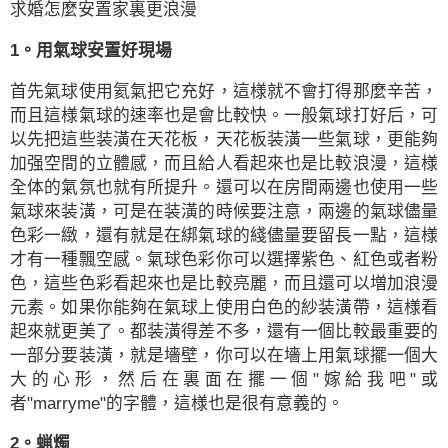
求婚怎麼安置家裏更浪漫
1。用氣球安置好現場
首先氣球使用氦氣把它充好，這様就不會打得那麼辛苦，
而且這様氣球的速率也是會比較快。一般氣球打好后，可
以先把這些装潢在天花板，天花板装潢一些氣球，更能夠
加强空間的立體感，而且給人看起來也是比較浪漫，這様
全体的氣氛也就有所提升。還可以在房間兩邊也使用一些
氣球來装潢，可是在装潢的時候要注意，兩邊的氣球儘量
色彩一緻，還有就是在綁氣球的綫儘量要留長一點，這様
才有一種飄空感。氣球色彩你可以選擇紫色、紅色或者粉
色，這些色彩看起來也是比較亮麗，而且還可以増加浪漫
元素。如果你能夠在氣球上使用白色的紗装潢帶，這様看
起來就更美了。都装潢得差不多，還有一個比較最重要的
一部分要装潢，就是墻壁，你可以在墻上用氣球擺一個大
大的心形，然后在裏面在擺一個"嫁給我吧"或
者"marryme"的字體，這様也是很有意義的。
2。蝋燭