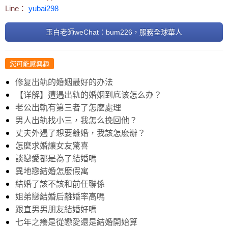
Line：
yubai298
玉白老師weChat：bum226，服務全球華人
您可能感興趣
修复出轨的婚姻最好的办法
【详解】遭遇出轨的婚姻到底该怎么办？
老公出軌有第三者了怎麽處理
男人出轨找小三，我怎么挽回他？
丈夫外遇了想要離婚，我該怎麽辦？
怎麼求婚讓女友驚喜
談戀愛都是為了結婚嗎
異地戀結婚怎麼假寓
結婚了該不該和前任聯係
姐弟戀結婚后離婚率高嗎
跟直男男朋友結婚好嗎
七年之癢是從戀愛還是結婚開始算