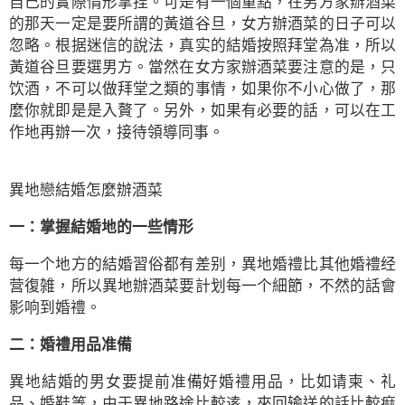
自己的實際情形拿捏。可是有一個重點，在男方家辦酒菜
的那天一定是要所謂的黃道谷旦，女方辦酒菜的日子可以
忽略。根据迷信的說法，真实的結婚按照拜堂為准，所以
黃道谷旦要選男方。當然在女方家辦酒菜要注意的是，只
饮酒，不可以做拜堂之類的事情，如果你不小心做了，那
麼你就即是是入贅了。另外，如果有必要的話，可以在工
作地再辦一次，接待領導同事。
異地戀結婚怎麼辦酒菜
一：掌握結婚地的一些情形
每一个地方的結婚習俗都有差别，異地婚禮比其他婚禮经
营復雑，所以異地辦酒菜要計划每一个細節，不然的話會
影响到婚禮。
二：婚禮用品准備
異地結婚的男女要提前准備好婚禮用品，比如请柬、礼
品、婚鞋等，由于異地路途比較逺，來回输送的話比較痲