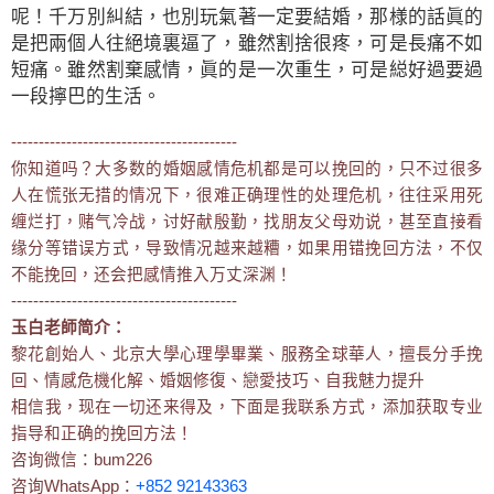
呢！千万別糾結，也別玩氣著一定要結婚，那様的話眞的
是把兩個人往絕境裏逼了，雖然割捨很疼，可是長痛不如
短痛。雖然割棄感情，眞的是一次重生，可是縂好過要過
一段擰巴的生活。
-----------------------------------------
你知道吗？大多数的婚姻感情危机都是可以挽回的，只不过很多
人在慌张无措的情况下，很难正确理性的处理危机，往往采用死
缠烂打，赌气冷战，讨好献殷勤，找朋友父母劝说，甚至直接看
缘分等错误方式，导致情况越来越糟，如果用错挽回方法，不仅
不能挽回，还会把感情推入万丈深渊！
-----------------------------------------
玉白老師简介：
黎花創始人、北京大學心理學畢業、服務全球華人，擅長分手挽
回、情感危機化解、婚姻修復、戀愛技巧、自我魅力提升
相信我，现在一切还来得及，下面是我联系方式，添加获取专业
指导和正确的挽回方法！
咨询微信：bum226
咨询WhatsApp：
+852 92143363