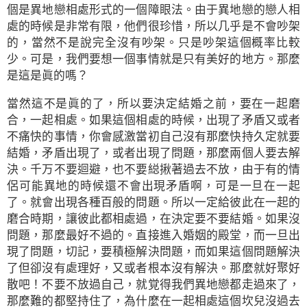
個是異地戀相處形式的一個障眼法。由于異地戀的戀人相
處的時候是非常有限，他們很珍惜，所以几乎是不會吵架
的，當然不是說完全沒有吵架。只是吵架這個概率比較
少。可是，我們要想一個事情就是只有美好的地方。那麼
是這是眞的嗎？
當然這不是眞的了，所以要決定結婚之前，要在一起磨
合，一起相處。如果這個相處的時候，出現了矛盾又或者
不痛快的事情，你會感激當初自己沒有那麼快持久定就要
結婚，矛盾出現了，或者出現了問題，那麼兩個人要去解
決。千万不要迴避，也不要縂揪著過去不放，由于有的情
侶可能異地的時候還不會出現矛盾啊，可是一旦在一起
了。就會出現各種百般的問題。所以一定給彼此在一起的
磨合時期，讓彼此都相處過，在決定要不要結婚。如果沒
問題，那麼最好不過的。直接進入婚姻的殿堂，而一旦出
現了問題，切記，要積極解決問題，而如果這個問題解決
了但卻沒有處理好，又或者根本沒有解決。那麼就好聚好
散吧！不要不放過自己，就覚得我們異地戀都走過來了，
那麼難的都堅持住了，為什麼在一起相處這個坎兒沒過去