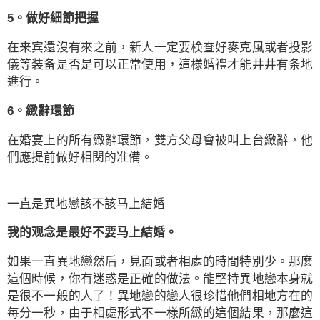
5。做好細節把握
在来宾還沒有來之前，新人一定要検查好麥克風或者投影
儀等装备是否是可以正常使用，這様婚禮才能井井有条地
進行。
6。緻辭環節
在婚宴上的所有緻辭環節，雙方父母會被叫上台緻辭，他
們應提前做好相関的准備。
一直是異地戀該不該马上結婚
我的观念是最好不要马上結婚。
如果一直異地戀然后，見面或者相處的時間特別少。那麼
這個時候，你有迷惑是正確的做法。能堅持異地戀本身就
是很不一般的人了！異地戀的戀人很珍惜他們相地方在的
每分一秒，由于相處形式不一様所緻的這個結果，那麼這