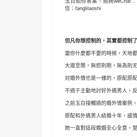
玉白給你答案！諮詢weChat：Yuba
信：fanglilaoshi
但凡你想控制的，其實都控制
當你什麼都不要的時候，天地
大道至簡，無慾則剛，無為則
对婚外情也是一様的，原配原
不過于主動地討好外遇男人，
之前玉白接觸過的婚外情案例
原配和外遇男人結婚十年，感
她一直對這段婚姻全心全意，