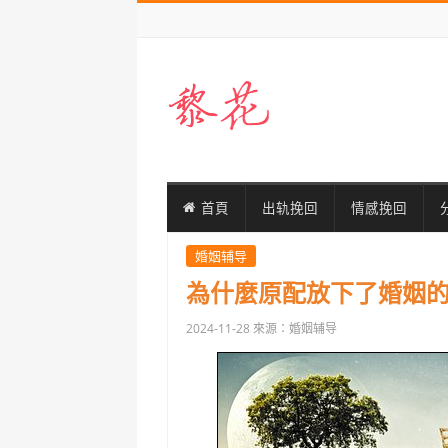
首頁
出轨挽回
情感挽回
婚姻辅导
為什麼原配放下了婚姻
2024-11-28
來源：婚姻辅导