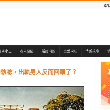
咨詢
分离小三
老公原因
婚姻问题
恋爱问题
情感故事
的執唸，出軌男人反而回頭了？