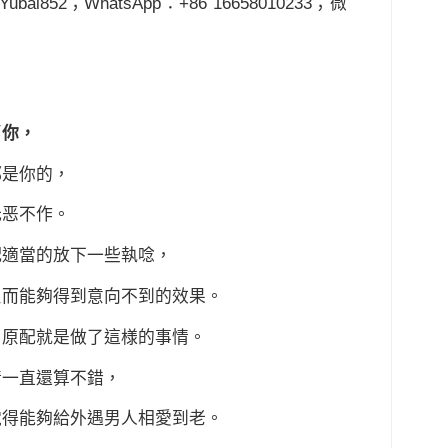
i852；WhatsApp：+86 16658010233；微
了你，
都是你的，
无恶不作。
配適當的放下一些執唸，
反而能夠得到意向不到的效果。
，原配就是做了這様的事情。
情一直還算不錯，
覚得能夠給外遇男人相愛到老。