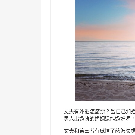
丈夫有外遇怎麼辦？當自己知
男人出過軌的婚姻還能過好嗎
丈夫和第三者有感情了該怎麼