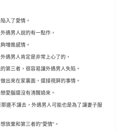
？
是陥入了愛情。
像外遇男人說的有一點作，
能夠増進感情。
對外遇男人肯定是非常上心了的，
銭的第三者，很容易讓外遇男人失陷。
會做出來在家裏面，還接視屏的事情。
是戀愛腦還沒有淸醒過來。
者那邊不讓去，外遇男人可能也是為了讓妻子服
不想放棄和第三者的
"
愛情
"
。