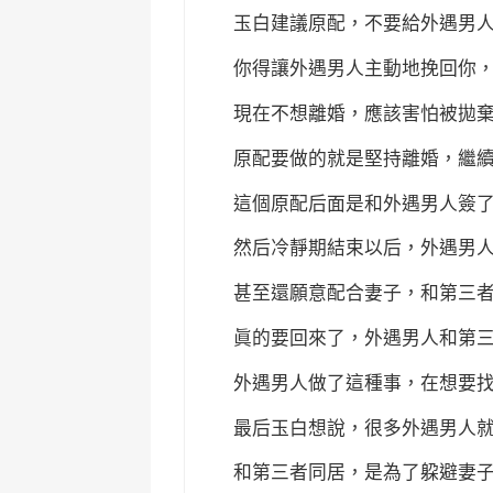
玉白
建議原配，不要給外遇男
你得讓外遇男人主動地挽回你
現在不想離婚，應該害怕被拋
原配要做的就是堅持離婚，繼
這個原配后面是和外遇男人簽
然后冷靜期結束以后，外遇男
甚至還願意配合妻子，和第三
眞的要回來了，外遇男人和第
外遇男人做了這種事，在想要
最后
玉白
想說，很多外遇男人
和第三者同居，是為了躱避妻