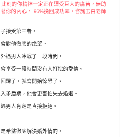
，此刻的你精神一定正在遭受巨大的痛苦，無助
著你的內心。 96%挽回成功率，咨詢玉白老師
妻子接受第三者。
子會對他徹底的绝望。
對外遇男人冷戦了一段時間，
者會享受一段時間沒有人打搅的愛情。
智回歸了，就會開始惊恐了。
進入矛盾期，他會更害怕失去婚姻。
外遇男人肯定是直接拒絕。
還是希望徹底解決婚外情的。