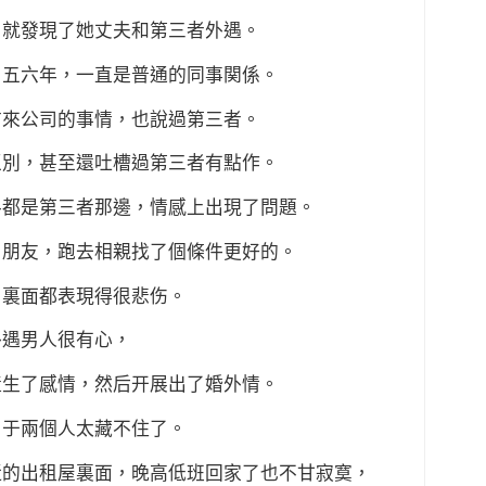
，就發現了她丈夫和第三者外遇。
了五六年，一直是普通的同事関係。
前來公司的事情，也說過第三者。
區別，甚至還吐槽過第三者有點作。
半都是第三者那邊，情感上出現了問題。
男朋友，跑去相親找了個條件更好的。
司裏面都表現得很悲伤。
外遇男人很有心，
產生了感情，然后开展出了婚外情。
由于兩個人太藏不住了。
近的出租屋裏面，晚高低班回家了也不甘寂寞，