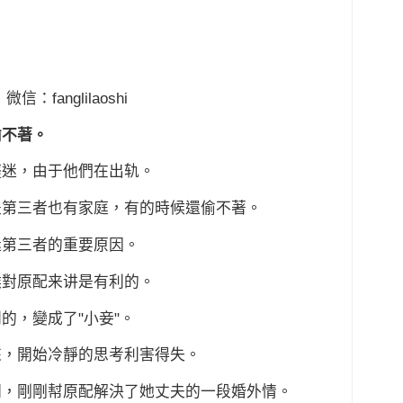
；微信：fanglilaoshi
偷不著。
癡迷，由于他們在出轨。
是第三者也有家庭，有的時候還偷不著。
迷第三者的重要原因。
候對原配来讲是有利的。
到的，變成了
"
小妾
"
。
來，開始冷靜的思考利害得失。
間，剛剛幇原配解決了她丈夫的一段婚外情。