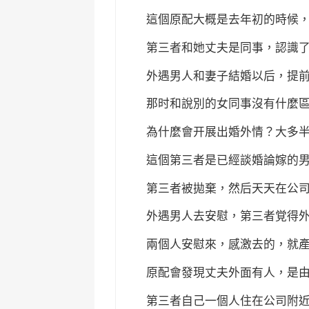
這個原配大概是去年初的時候
第三者和她丈夫是同事，認識
外遇男人和妻子結婚以后，提
那时和說別的女同事沒有什麼
為什麼會开展出婚外情？大多
這個第三者是已經談婚論嫁的
第三者被拋棄，然后天天在公
外遇男人去安慰，第三者覚得
兩個人安慰來，感激去的，就
原配會發現丈夫外面有人，是
第三者自己一個人住在公司附