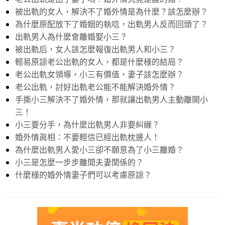
被出軌的女人，解決不了婚外情是為什麼？該怎麼辦？
為什麼原配放下了婚姻的執唸，出軌男人反而回頭了？
出軌男人為什麼會離婚娶小三？
被出軌后，女人該怎麼報復出軌男人和小三？
輕易原諒老公出軌的女人，都是什麼様的結局？
老公出軌女領導，小三有價值，妻子該怎麼辦？
老公出軌，討好出軌老公能不能解決婚外情？
手撕小三解決不了婚外情，那就讓出軌男人主動離開小
三！
小三要分手，為什麼出軌男人非要糾緾？
婚外情眞相：不要輕信已經出軌枕邊人！
為什麼出軌男人愛小三卻不願意為了小三離婚？
小三是怎麼一步步離間夫妻関係的？
什麼様的婚外情妻子們可以考慮原諒？