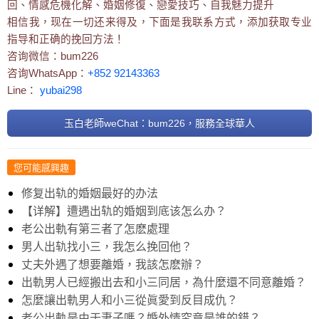
回、情感危機化解、婚姻修復、戀愛技巧、自我魅力提升
相信我，现在一切还来得及，下面是我联系方式，添加获取专业
指导和正确的挽回方法！
咨询微信：bum226
咨询WhatsApp：
+852 92143363
Line：
yubai298
玉白老師weChat：bum226，服務全球華人
您可能感興趣
修复出轨的婚姻最好的办法
【详解】遭遇出轨的婚姻到底该怎么办？
老公出軌有第三者了怎麽處理
男人出轨找小三，我怎么挽回他？
丈夫外遇了想要離婚，我該怎麽辦？
出軌男人已經搬出去和小三同居，為什麼還不同意離婚？
怎麼讓出軌男人和小三從眞愛到反目成仇？
老公出軌是由于妻子嗎？婚外情究竟是誰的錯？