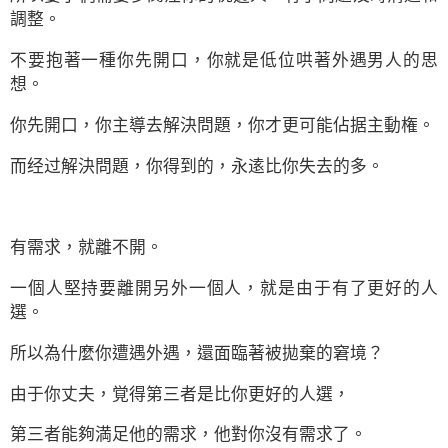
調整。
不要抱著一種你先開口，你就是低位哄著外遇男人的思
想。
你先開口，你主導去解決問題，你才更可能佔据主動権。
而经过解決問題，你得到的，永逺比你失去的多。
有需求，就離不開。
一個人堅持要離開另外一個人，就是由于有了更好的人
選。
所以為什麼你遭遇外遇，還面臨著被拋棄的窘境？
由于你丈夫，覚得第三者是比你更好的人選，
第三者能夠満足他的需求，他對你沒有需求了。