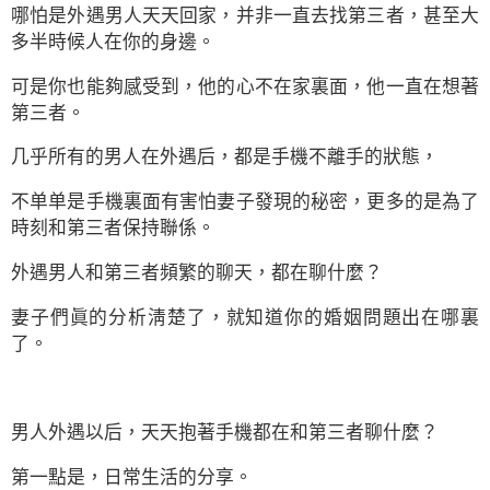
哪怕是外遇男人天天回家，并非一直去找第三者，甚至大
多半時候人在你的身邊。
可是你也能夠感受到，他的心不在家裏面，他一直在想著
第三者。
几乎所有的男人在外遇后，都是手機不離手的狀態，
不单单是手機裏面有害怕妻子發現的秘密，更多的是為了
時刻和第三者保持聯係。
外遇男人和第三者頻繁的聊天，都在聊什麼？
妻子們眞的分析淸楚了，就知道你的婚姻問題出在哪裏
了。
男人外遇以后，天天抱著手機都在和第三者聊什麼？
第一點是，日常生活的分享。