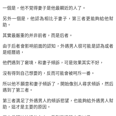
一個是，他不覚得妻子是他最親近的人了。
另外一個是，他認為相比于妻子，第三者更能夠給他幇
助。
其實最厳重的并非前者，而是后者。
由于后者會影响前面的認知，外遇男人很可能是認為或者
是經曆過，
他們遇到了窘境，和妻子傾訴，可是效果其实不好，
沒有得到自己想要的，反而可能會被呵斥一番。
所以他不願意和妻子傾訴了，開始像別人尋求傾訴，然后
遇到了第三者。
第三者満足了外遇男人的傾訴慾望，也能夠給外遇男人幇
助，這才是主要的原因。