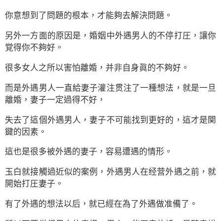
你意想到了問題的根本，才能夠去解決問題。
另外一方面的原因是，婚姻中外遇男人的不停打圧，讓你
覚得你不夠好。
很多女人之所以害怕離婚，并非自身眞的不夠好。
而是外遇男人一直給妻子灌注贯注了一種想法，就是一旦
離婚，妻子一定過得不好，
失去了這個外遇男人，妻子不可能找到更好的，這才是関
鍵的因素。
這也是很多被外遇的妻子，容易遭遇的情形。
玉白
就接觸過近似的案例，外遇男人在经营外遇之前，就
開始打圧妻子。
有了外遇的想法以后，就已經在為了外遇做准備了。