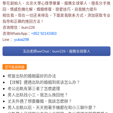
黎花創始人、北京大學心理學畢業、服務全球華人，擅長分手挽
回、情感危機化解、婚姻修復、戀愛技巧、自我魅力提升
相信我，现在一切还来得及，下面是我联系方式，添加获取专业
指导和正确的挽回方法！
咨询微信：bum226
咨询WhatsApp：
+852 92143363
Line：
yubai298
玉白老師weChat：bum226，服務全球華人
您可能感興趣
修复出轨的婚姻最好的办法
【详解】遭遇出轨的婚姻到底该怎么办？
老公出軌有第三者了怎麽處理
男人出轨找小三，我怎么挽回他？
丈夫外遇了想要離婚，我該怎麽辦？
男人出軌以后，天天抱著手機都在和小三聊什麼？