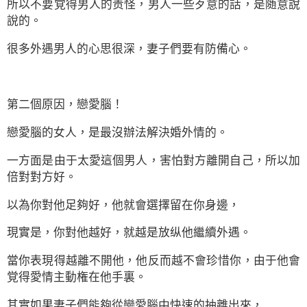
所以不要覚得男人的责怪，男人一些歹意的話，是随意說
說的。
很多外遇男人的心思很深，妻子們要有防備心。
第二個原因，戀愛腦！
戀愛腦的女人，是最沒辦法解決婚外情的。
一方面是由于太愛這個男人，害怕對方離開自己，所以加
倍對對方好。
以為你對他足夠好，他就會選擇留在你身邊，
現實是，你對他越好，就越是放纵他繼續外遇。
當你表現得越離不開他，他反而越不會珍惜你，由于他會
覚得愛情主動権在他手裏。
其實如果妻子們能夠從戀愛腦中快速的抽離出來，