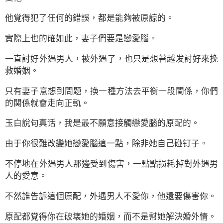
他覚得犯了任何的錯誤，都是能夠被原諒的。
實際上也的確如此，妻子們要是戀愛腦。
一直討好外遇男人，被外遇了，也只是想著越发討好來挽
救婚姻。
只有妻子意想到問題，換一種方法去平衡一段関係，你們
的関係就會走向正軌。
玉白
說句真话，我是最不願意接觸戀愛腦的原配的。
由于你很難改變她戀愛腦這一點，除非她自己碰钉子。
不停地在外遇男人那邊受到傷害，一點點损耗掉對外遇男
人的愛意。
不然誰告訴這個原配，外遇男人不愛你，他還要傷害你。
原配都覚得你在破壊她的婚姻，而不是幇她解決婚外情。