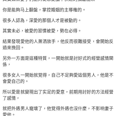
你是能夠马上翻盤，掌控婚姻的主導権的。
很多人認為，深愛的那個人才是被動的。
其實未必，被愛的習慣被愛，勢在必得。
結果發現愛他的人萧洒放手，他反而很難接受，會開始反
過來挽回。
另外一方面是這種特質，一開始就是討好式的經營感情関
係，
很多女人一開始就覚得，自己不足夠愛這個男人，他是不
會愛自己的。
所以愛是就變現出了实足的愛意，前期用討好的方法經營
了感情，
就把外遇男人寵壊了，他覚得外遇也沒什麼，不影响妻子
愛他。