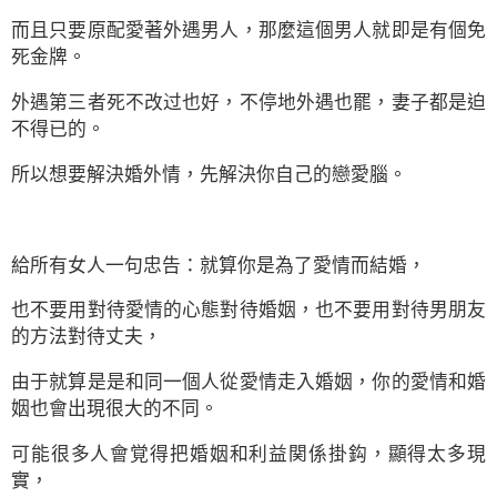
而且只要原配愛著外遇男人，那麼這個男人就即是有個免
死金牌。
外遇第三者死不改过也好，不停地外遇也罷，妻子都是迫
不得已的。
所以想要解決婚外情，先解決你自己的戀愛腦。
給所有女人一句忠告：就算你是為了愛情而結婚，
也不要用對待愛情的心態對待婚姻，也不要用對待男朋友
的方法對待丈夫，
由于就算是是和同一個人從愛情走入婚姻，你的愛情和婚
姻也會出現很大的不同。
可能很多人會覚得把婚姻和利益関係掛鈎，顯得太多現
實，