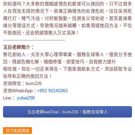
你知道吗？大多数的婚姻感情危机都是可以挽回的，只不过很多
人在慌张无措的情况下，很难正确理性的处理危机，往往采用死
缠烂打，赌气冷战，讨好献殷勤，找朋友父母劝说，甚至直接看
缘分等错误方式，导致情况越来越糟，如果用错挽回方法，不仅
不能挽回，还会把感情推入万丈深渊！
-----------------------------------------
玉白老師简介：
黎花創始人、北京大學心理學畢業、服務全球華人，擅長分手挽
回、情感危機化解、婚姻修復、戀愛技巧、自我魅力提升
相信我，现在一切还来得及，下面是我联系方式，添加获取专业
指导和正确的挽回方法！
咨询微信：bum226
咨询WhatsApp：
+852 92143363
Line：
yubai298
玉白老師weChat：bum226，服務全球華人
您可能感興趣