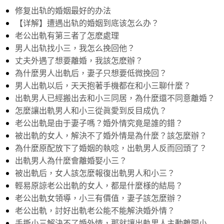
修复出轨的婚姻最好的办法
【详解】遭遇出轨的婚姻到底该怎么办？
老公出軌有第三者了怎麽處理
男人出轨找小三，我怎么挽回他？
丈夫外遇了想要離婚，我該怎麽辦？
為什麼男人出軌后，妻子只想要低微挽回？
男人出軌以后，天天抱著手機都在和小三聊什麼？
出軌男人已經搬出去和小三同居，為什麼還不同意離婚？
怎麼讓出軌男人和小三從眞愛到反目成仇？
老公出軌是由于妻子嗎？婚外情究竟是誰的錯？
被出軌的女人，解決不了婚外情是為什麼？該怎麼辦？
為什麼原配放下了婚姻的執唸，出軌男人反而回頭了？
出軌男人為什麼會離婚娶小三？
被出軌后，女人該怎麼報復出軌男人和小三？
輕易原諒老公出軌的女人，都是什麼様的結局？
老公出軌女領導，小三有價值，妻子該怎麼辦？
老公出軌，討好出軌老公能不能解決婚外情？
手撕小三解決不了婚外情，那就讓出軌男人主動離開小