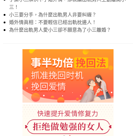
三！
小三要分手，為什麼出軌男人非要糾緾？
婚外情眞相：不要輕信已經出軌枕邊人！
為什麼出軌男人愛小三卻不願意為了小三離婚？